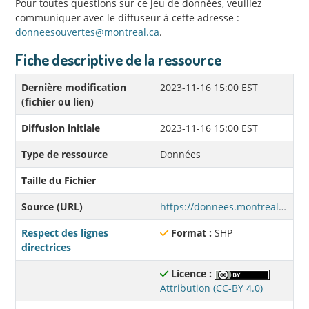
Pour toutes questions sur ce jeu de données, veuillez
communiquer avec le diffuseur à cette adresse :
donneesouvertes@montreal.ca
.
Fiche descriptive de la ressource
Dernière modification
2023-11-16 15:00 EST
(fichier ou lien)
Diffusion initiale
2023-11-16 15:00 EST
Type de ressource
Données
Taille du Fichier
Source (URL)
https://donnees.montreal.ca/fr/dataset/c4f7e1a7-041c-497e-a627-bf2942fe8416/resource/fe0217ac-cb3c-44f4-ae00-0c4d2bb8b3da/download/taux-vegetalisation-mineralisation-surfaces-ua.zip
Respect des lignes
Format :
SHP
directrices
Licence :
Attribution (CC-BY 4.0)