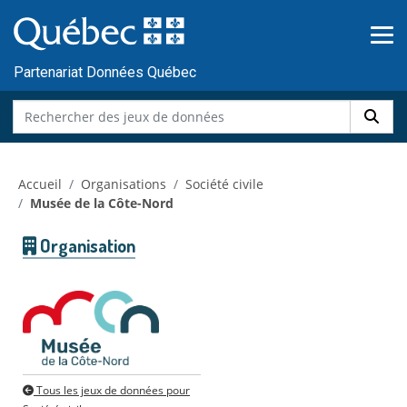
Skip to main content
Passer
au
contenu
Partenariat Données Québec
Accueil
Organisations
Société civile
Musée de la Côte-Nord
Organisation
Tous les jeux de données pour