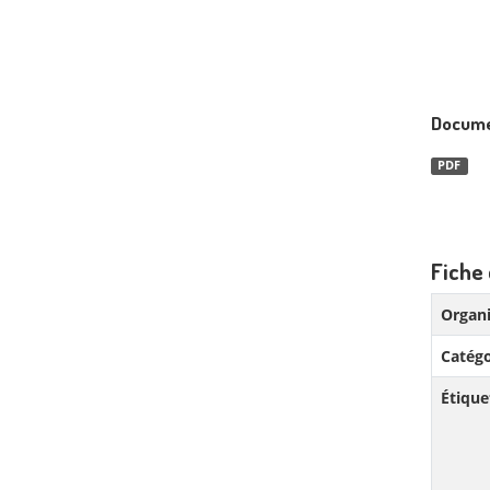
Docume
PDF
Fiche 
Organi
Catégo
Étique