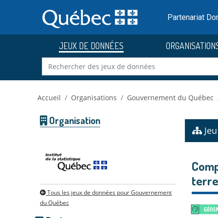
Skip to main content
Passer
au
Partenariat D
contenu
JEUX DE DONNÉES
ORGANISATION
Accueil
Organisations
Gouvernement du Québec
Organisation
Jeu
Comp
terre
Tous les jeux de données pour Gouvernement
du Québec