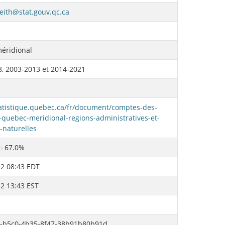
eith@stat.gouv.qc.ca
éridional
, 2003-2013 et 2014-2021
tatistique.quebec.ca/fr/document/comptes-des-
-quebec-meridional-regions-administratives-et-
-naturelles
67.0%
2 08:43 EDT
2 13:43 EST
-b5c0-4b35-8f47-38b91b80b91d