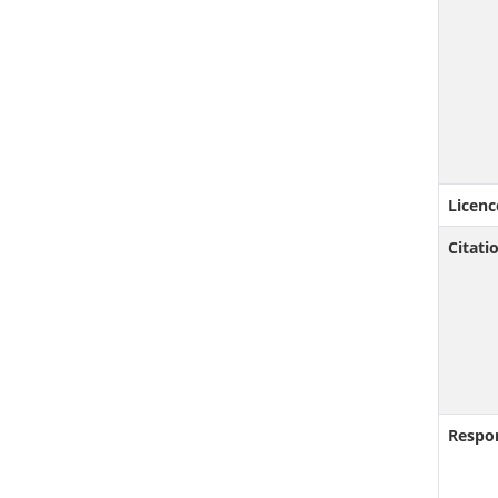
Licenc
Citat
Respo