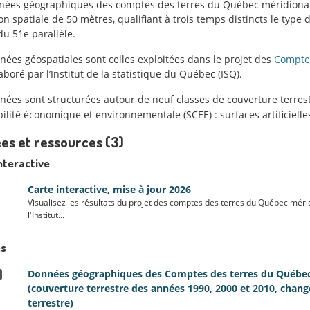
nées géographiques des comptes des terres du Québec méridional c
on spatiale de 50 mètres, qualifiant à trois temps distincts le type 
du 51e parallèle.
nées géospatiales sont celles exploitées dans le projet des
Comptes
laboré par l’Institut de la statistique du Québec (ISQ).
nées sont structurées autour de neuf classes de couverture terrest
lité économique et environnementale (SCEE) : surfaces artificielles
es et ressources (3)
nteractive
Carte interactive, mise à jour 2026
Visualisez les résultats du projet des comptes des terres du Québec méridi
l'Institut...
s
Données géographiques des Comptes des terres du Québec 
(couverture terrestre des années 1990, 2000 et 2010, cha
terrestre)