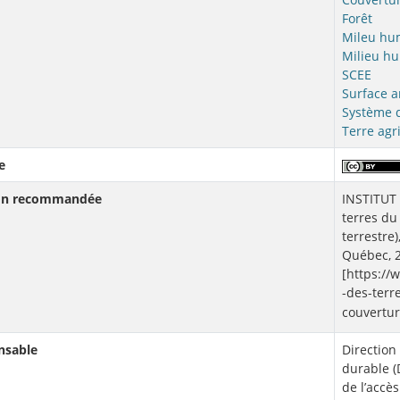
Forêt
Mileu hu
Milieu hu
SCEE
Surface ar
Système 
Terre agr
e
ion recommandée
INSTITUT
terres du
terrestre
Québec, 2
[https:/
-des-ter
couvertur
nsable
Direction
durable (
de l’accè