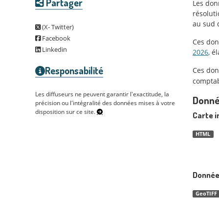
Partager
Les don
résoluti
au sud 
(X- Twitter)
Facebook
Ces don
Linkedin
2026
, é
Responsabilité
Ces don
comptabi
Les diffuseurs ne peuvent garantir l'exactitude, la
Donné
précision ou l'intégralité des données mises à votre
disposition sur ce site.
Carte i
HTML
Donnée
GeoTIFF