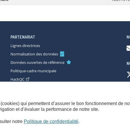
PARTENARIAT
N
Lignes directrices
Normalisation des données
Données ouvertes de référence
N
Politique-cadre municipale
HackQC
ccessibilité
Plan du site
Consignes de sécurité
Politique de con
(cookies) qui permettent d’assurer le bon fonctionnement de not
gation et d’évaluer la performance de notre site.
sulter notre
Politique de confidentialité
.
© Gouvernement du Québec,
2026