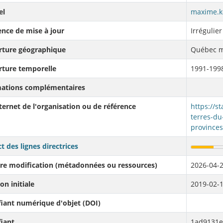
el
maxime.k
nce de mise à jour
Irrégulier
rture géographique
Québec m
rture temporelle
1991-1998
mations complémentaires
nternet de l'organisation ou de référence
https://s
terres-du
provinces
t des lignes directrices
re modification (métadonnées ou ressources)
2026-04-2
on initiale
2019-02-1
fiant numérique d'objet (DOI)
fiant
1ad9131e