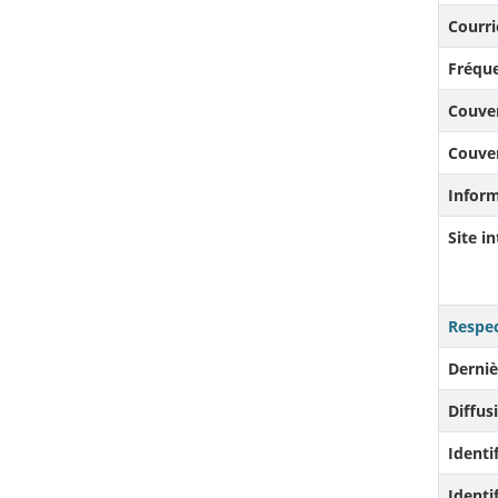
Courri
Fréque
Couve
Couve
Infor
Site i
Respec
Derniè
Diffusi
Identi
Identi