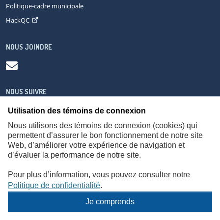
Politique-cadre municipale
HackQC
NOUS JOINDRE
NOUS SUIVRE
Utilisation des témoins de connexion
Nous utilisons des témoins de connexion (cookies) qui
permettent d’assurer le bon fonctionnement de notre site
Web, d’améliorer votre expérience de navigation et
À propos
Accessibilité
Plan du site
Consignes de sécurité
d’évaluer la performance de notre site.
Politique de confidentialité
Pour plus d’information, vous pouvez consulter notre
Politique de confidentialité
.
Je comprends
© Gouvernement du Québec,
2026