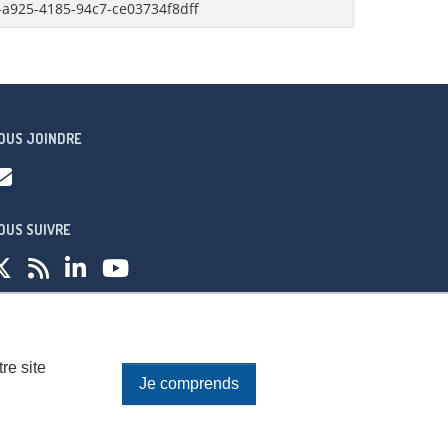
-a925-4185-94c7-ce03734f8dff
OUS JOINDRE
OUS SUIVRE
fidentialité
re site
Je comprends