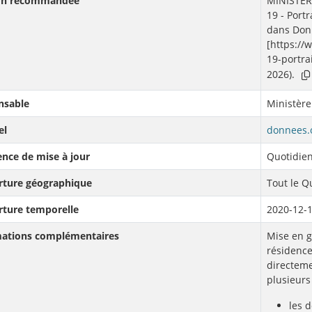
ion recommandée
MINISTÈR
19 - Portr
dans Donn
[https:/
19-portra
2026).
nsable
Ministère
el
donnees.
nce de mise à jour
Quotidie
rture géographique
Tout le 
rture temporelle
2020-12-
mations complémentaires
Mise en g
résidence
directeme
plusieurs
les 