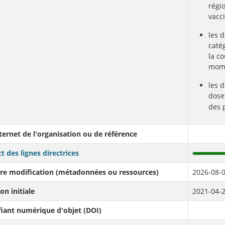
régi
vacc
les 
caté
la c
mome
les 
dose
des 
nternet de l'organisation ou de référence
t des lignes directrices
re modification (métadonnées ou ressources)
2026-08-0
on initiale
2021-04-2
fiant numérique d'objet (DOI)