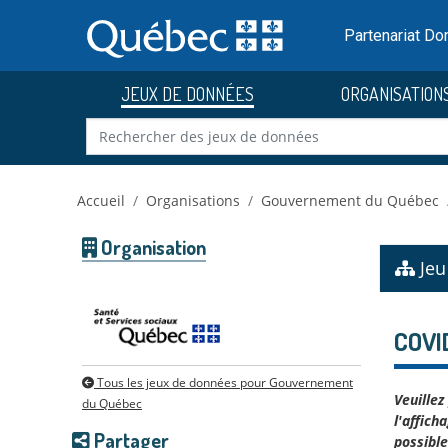
Skip to main content
Passer
au
Partenariat D
contenu
JEUX DE DONNÉES
ORGANISATION
Accueil
Organisations
Gouvernement du Québec
Organisation
Jeu
COVID
Tous les jeux de données pour Gouvernement
Veuillez
du Québec
l'affich
Partager
possible