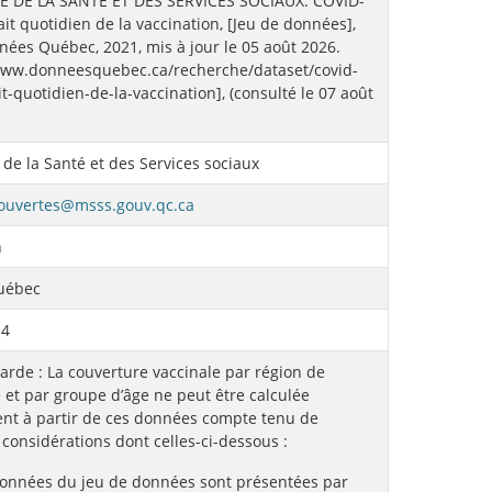
E DE LA SANTÉ ET DES SERVICES SOCIAUX. COVID-
ait quotidien de la vaccination, [Jeu de données],
ées Québec, 2021, mis à jour le 05 août 2026.
/www.donneesquebec.ca/recherche/dataset/covid-
it-quotidien-de-la-vaccination], (consulté le 07 août
 de la Santé et des Services sociaux
ouvertes@msss.gouv.qc.ca
n
Québec
14
arde : La couverture vaccinale par région de
 et par groupe d’âge ne peut être calculée
nt à partir de ces données compte tenu de
 considérations dont celles-ci-dessous :
données du jeu de données sont présentées par