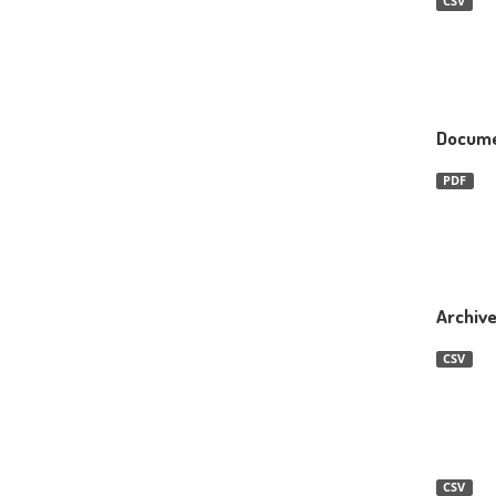
CSV
Docume
PDF
Archiv
CSV
CSV