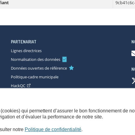
fiant
9cb41c6c
PARTENARIAT
N
Lignes directrices
Normalisation des données
Données ouvertes de référence
N
Politique-cadre municipale
HackQC
ccessibilité
Plan du site
Consignes de sécurité
Politique de con
(cookies) qui permettent d’assurer le bon fonctionnement de not
gation et d’évaluer la performance de notre site.
sulter notre
Politique de confidentialité
.