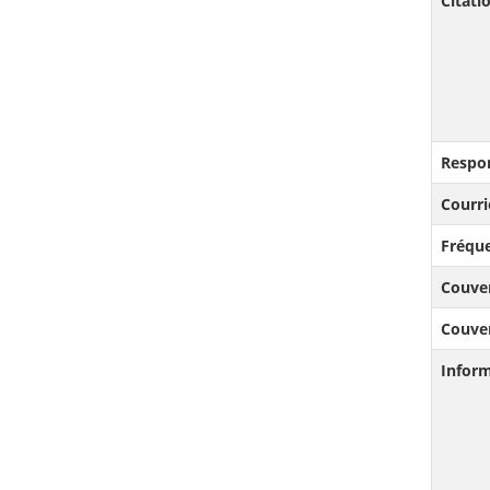
Citat
Respo
Courri
Fréque
Couve
Couve
Infor