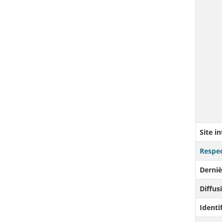
Site i
Respec
Derniè
Diffusi
Identi