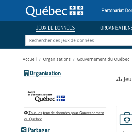
Skip to main content
Passer
au
Partenariat D
contenu
JEUX DE DONNÉES
ORGANISATION
Accueil
Organisations
Gouvernement du Québec
Organisation
Jeu
Tous les jeux de données pour Gouvernement
du Québec
Partager