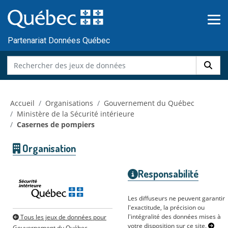
Skip to main content
Passer
au
contenu
Partenariat Données Québec
Accueil
Organisations
Gouvernement du Québec
Ministère de la Sécurité intérieure
Casernes de pompiers
Organisation
Responsabilité
Les diffuseurs ne peuvent garantir
l'exactitude, la précision ou
l'intégralité des données mises à
Tous les jeux de données pour
votre disposition sur ce site.
Gouvernement du Québec