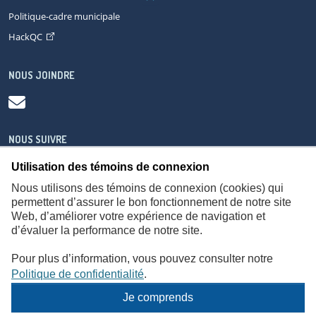
Politique-cadre municipale
HackQC
NOUS JOINDRE
NOUS SUIVRE
Utilisation des témoins de connexion
Nous utilisons des témoins de connexion (cookies) qui
permettent d’assurer le bon fonctionnement de notre site
Web, d’améliorer votre expérience de navigation et
À propos
Accessibilité
Plan du site
Consignes de sécurité
d’évaluer la performance de notre site.
Politique de confidentialité
Pour plus d’information, vous pouvez consulter notre
Politique de confidentialité
.
Je comprends
© Gouvernement du Québec,
2026