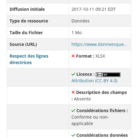
Diffusion initiale
2017-10-11 09:21 EDT
Type de ressource
Données
Taille du Fichier
1 Mo
Source (URL)
https://www.donneesquebec.ca/recherche/dataset/21f39629-88f1-4cc4-bbef-cb34276d0685/resource/af5fdbfd-e6b0-477c-9356-639b2cdeb6c4/download/liste_cc_vigueur_2026-06-10_finale.xlsx
Respect des lignes
Format :
XLSX
directrices
Licence :
Attribution (CC-BY 4.0)
Description des champs
:
Absente
Considérations fichiers :
Conforme ou non-
applicable
Considérations données