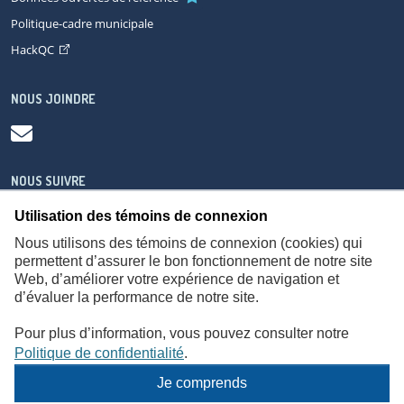
Politique-cadre municipale
HackQC
NOUS JOINDRE
NOUS SUIVRE
Utilisation des témoins de connexion
Nous utilisons des témoins de connexion (cookies) qui
permettent d’assurer le bon fonctionnement de notre site
Web, d’améliorer votre expérience de navigation et
À propos
Accessibilité
Plan du site
Consignes de sécurité
d’évaluer la performance de notre site.
Politique de confidentialité
Pour plus d’information, vous pouvez consulter notre
Politique de confidentialité
.
Je comprends
© Gouvernement du Québec,
2026