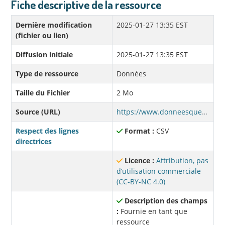
Fiche descriptive de la ressource
Dernière modification
2025-01-27 13:35 EST
(fichier ou lien)
Diffusion initiale
2025-01-27 13:35 EST
Type de ressource
Données
Taille du Fichier
2 Mo
Source (URL)
https://www.donneesquebec.ca/recherche/dataset/afd242d3-cc46-4ef4-a194-40835293360c/resource/b256a615-c21e-40e2-b564-f4a437501b7c/download/liste_financement_frqnt_2021_2022.csv
Respect des lignes
Format :
CSV
directrices
Licence :
Attribution, pas
d’utilisation commerciale
(CC-BY-NC 4.0)
Description des champs
:
Fournie en tant que
ressource