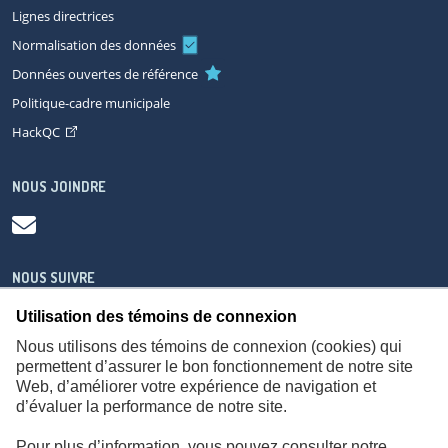
Lignes directrices
Normalisation des données
Données ouvertes de référence
Politique-cadre municipale
HackQC
NOUS JOINDRE
NOUS SUIVRE
Utilisation des témoins de connexion
Nous utilisons des témoins de connexion (cookies) qui
permettent d’assurer le bon fonctionnement de notre site
Web, d’améliorer votre expérience de navigation et
À propos
Accessibilité
Plan du site
Consignes de sécurité
d’évaluer la performance de notre site.
Politique de confidentialité
Pour plus d’information, vous pouvez consulter notre