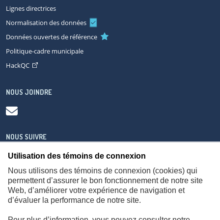
Lignes directrices
Normalisation des données
Données ouvertes de référence
Politique-cadre municipale
HackQC
NOUS JOINDRE
NOUS SUIVRE
Utilisation des témoins de connexion
Nous utilisons des témoins de connexion (cookies) qui
permettent d’assurer le bon fonctionnement de notre site
Web, d’améliorer votre expérience de navigation et
À propos
Accessibilité
Plan du site
Consignes de sécurité
d’évaluer la performance de notre site.
Politique de confidentialité
Pour plus d’information, vous pouvez consulter notre