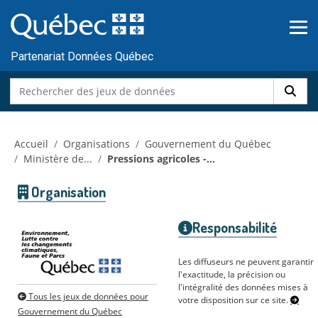
Skip to main content
Passer
au
contenu
Partenariat Données Québec
Accueil
Organisations
Gouvernement du Québec
Ministère de...
Pressions agricoles -...
Organisation
Responsabilité
Les diffuseurs ne peuvent garantir
l'exactitude, la précision ou
l'intégralité des données mises à
Tous les jeux de données pour
votre disposition sur ce site.
Gouvernement du Québec