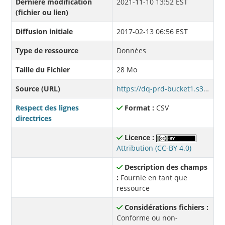
Dernière modification
2021-11-10 13:52 EST
(fichier ou lien)
Diffusion initiale
2017-02-13 06:56 EST
Type de ressource
Données
Taille du Fichier
28 Mo
Source (URL)
https://dq-prd-bucket1.s3.ca-central-1.amazonaws.com/saaq/Rapport_Accident_2015.csv
Respect des lignes
Format :
CSV
directrices
Licence :
Attribution (CC-BY 4.0)
Description des champs
:
Fournie en tant que
ressource
Considérations fichiers :
Conforme ou non-