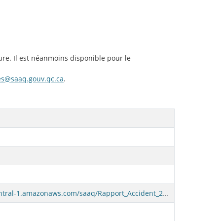
ure. Il est néanmoins disponible pour le
es@saaq.gouv.qc.ca
.
https://dq-prd-bucket1.s3.ca-central-1.amazonaws.com/saaq/Rapport_Accident_2022.csv