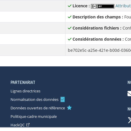
Licence :
Attribut
Description des champs :
Fou
Considérations fichiers :
Conf
Considérations données :
Con
be702e5c-a25e-421e-b00d-0360
PARTENARIAT
N
Lignes directrices
Normalisation des données
Données ouvertes de référence
N
Politique-cadre municipale
HackQC