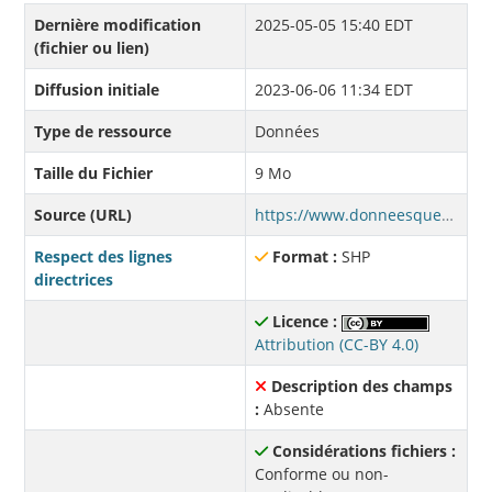
Dernière modification
2025-05-05 15:40 EDT
(fichier ou lien)
Diffusion initiale
2023-06-06 11:34 EDT
Type de ressource
Données
Taille du Fichier
9 Mo
Source (URL)
https://www.donneesquebec.ca/recherche/dataset/46f9e38c-7802-4a78-80bb-a0d7faa46b78/resource/99107b6e-5f04-497d-ad7b-fefa8d6b9744/download/metadonnees_releveslidar_originaux.zip
Respect des lignes
Format :
SHP
directrices
Licence :
Attribution (CC-BY 4.0)
Description des champs
:
Absente
Considérations fichiers :
Conforme ou non-