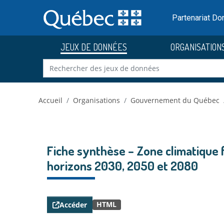
Skip to main content
Passer
au
Partenariat D
contenu
JEUX DE DONNÉES
ORGANISATION
Accueil
Organisations
Gouvernement du Québec
Fiche synthèse – Zone climatique f
horizons 2030, 2050 et 2080
HTML
Accéder