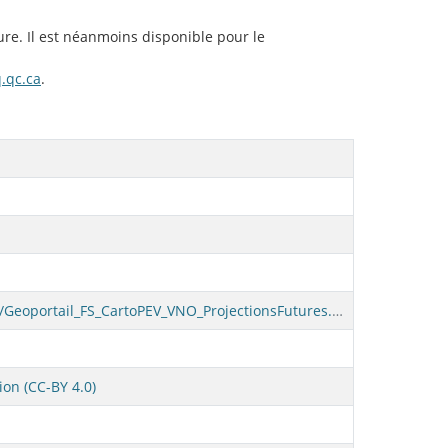
ure. Il est néanmoins disponible pour le
.qc.ca
.
https://cartes.inspq.qc.ca/fiches/Geoportail_FS_CartoPEV_VNO_ProjectionsFutures.pdf
ion (CC-BY 4.0)