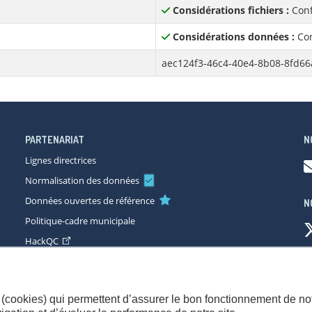
Considérations fichiers :
Conf
Considérations données :
Con
aec124f3-46c4-40e4-8b08-8fd6
PARTENARIAT
N
Lignes directrices
Normalisation des données
Données ouvertes de référence
N
Politique-cadre municipale
HackQC
ccessibilité
Plan du site
Consignes de sécurité
Politique de con
(cookies) qui permettent d’assurer le bon fonctionnement de not