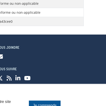
orme ou non-applicable
forme ou non-applicable
6a43cee0
OUS JOINDRE
OUS SUIVRE
fidentialité
re site
Je comprends