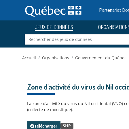
Skip to main content
Passer
au
Partenariat D
contenu
JEUX DE DONNÉES
ORGANISATION
Accueil
Organisations
Gouvernement du Québec
Zone d'activité du virus du Nil occi
La zone d’activité du virus du Nil occidental (VNO)
(collecte de moustique).
SHP
Télécharger