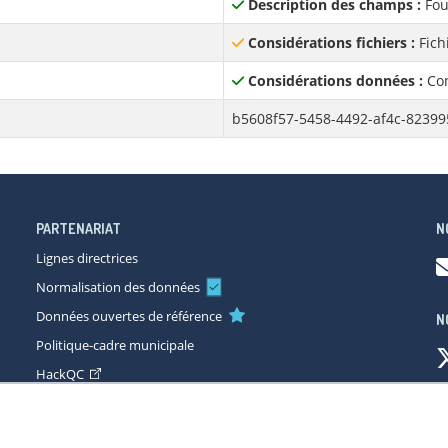
Description des champs :
Fou
Considérations fichiers :
Fich
Considérations données :
Con
b5608f57-5458-4492-af4c-82399
PARTENARIAT
N
Lignes directrices
Normalisation des données
Données ouvertes de référence
N
Politique-cadre municipale
HackQC