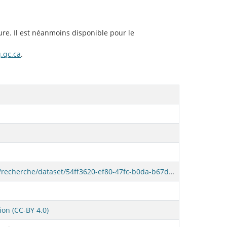
ure. Il est néanmoins disponible pour le
.qc.ca
.
https://www.donneesquebec.ca/recherche/dataset/54ff3620-ef80-47fc-b0da-b67deef3ae7a/resource/b5608f57-5458-4492-af4c-8239956f1988/download/zone_activite_vno.zip
ion (CC-BY 4.0)