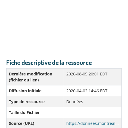
Fiche descriptive de la ressource
Dernière modification
2026-08-05 20:01 EDT
(fichier ou lien)
Diffusion initiale
2020-04-02 14:46 EDT
Type de ressource
Données
Taille du Fichier
Source (URL)
https://donnees.montreal.ca/dataset/c69e78c6-e454-4bd9-9778-e4b0eaf8105b/resource/beff8ce0-7a61-4a82-95b5-96d89bafa671/download/casernes.geojson