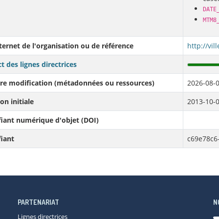
DATE
MTM8
nternet de l'organisation ou de référence
http://vi
t des lignes directrices
re modification (métadonnées ou ressources)
2026-08-0
on initiale
2013-10-0
fiant numérique d'objet (DOI)
fiant
c69e78c6
PARTENARIAT
N
Lignes directrices