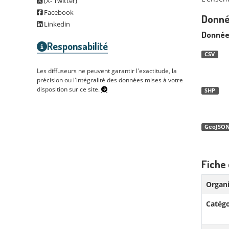
(X- Twitter)
Facebook
Donné
Linkedin
Donnée
Responsabilité
CSV
Les diffuseurs ne peuvent garantir l'exactitude, la
précision ou l'intégralité des données mises à votre
disposition sur ce site.
SHP
GeoJSO
Fiche 
Organi
Catégo