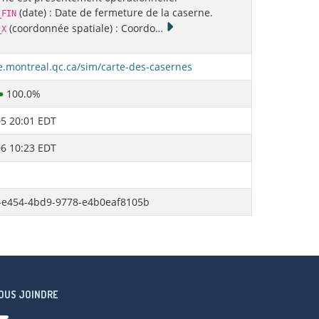
(date) : Date de fermeture de la caserne.
_FIN
(coordonnée spatiale) : Coordo
…
_X
lle.montreal.qc.ca/sim/carte-des-casernes
100.0%
5 20:01 EDT
6 10:23 EDT
-e454-4bd9-9778-e4b0eaf8105b
OUS JOINDRE