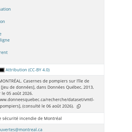
sation
ion
e
ligne
rent
Attribution (CC-BY 4.0)
MONTRÉAL. Casernes de pompiers sur l’île de
 [Jeu de données], dans Données Québec, 2013,
r le 05 août 2026.
/www.donneesquebec.ca/recherche/dataset/vmtl-
pompiers], (consulté le 06 août 2026).
e sécurité incendie de Montréal
uvertes@montreal.ca