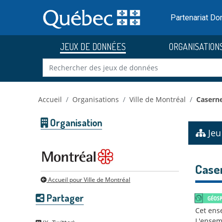
Skip to main content
Passer
au
Partenariat D
contenu
JEUX DE DONNÉES
ORGANISATION
Accueil
Organisations
Ville de Montréal
Caserne
Organisation
Jeu
Caser
Accueil pour Ville de Montréal
Partager
Cet ens
L'ense