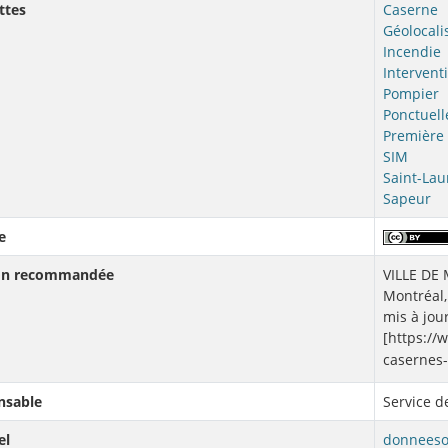
ttes
Caserne
Géolocali
Incendie
Intervent
Pompier
Ponctuell
Première 
SIM
Saint-Lau
Sapeur
e
ion recommandée
VILLE DE 
Montréal,
mis à jou
[https:/
casernes-
nsable
Service d
el
donneeso