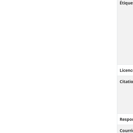
Étique
Licenc
Citat
Respo
Courri