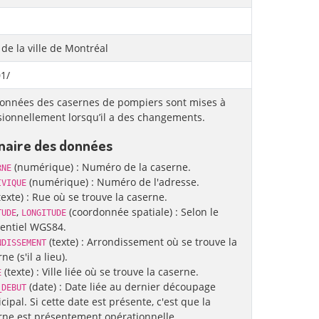
 de la ville de Montréal
1/
onnées des casernes de pompiers sont mises à
sionnellement lorsqu’il a des changements.
nnaire des données
(numérique) : Numéro de la caserne.
RNE
(numérique) : Numéro de l'adresse.
IVIQUE
texte) : Rue où se trouve la caserne.
,
(coordonnée spatiale) : Selon le
TUDE
LONGITUDE
rentiel WGS84.
(texte) : Arrondissement où se trouve la
NDISSEMENT
ne (s'il a lieu).
(texte) : Ville liée où se trouve la caserne.
E
(date) : Date liée au dernier découpage
_DEBUT
ipal. Si cette date est présente, c'est que la
rne est présentement opérationnelle.