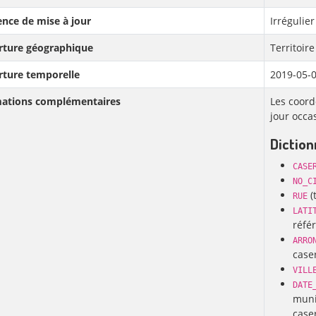
nce de mise à jour
Irrégulier
rture géographique
Territoire
rture temporelle
2019-05-0
mations complémentaires
Les coord
jour occa
Dictio
CASE
NO_C
(
RUE
LATI
réfé
ARRO
caser
VILL
DATE
munic
case