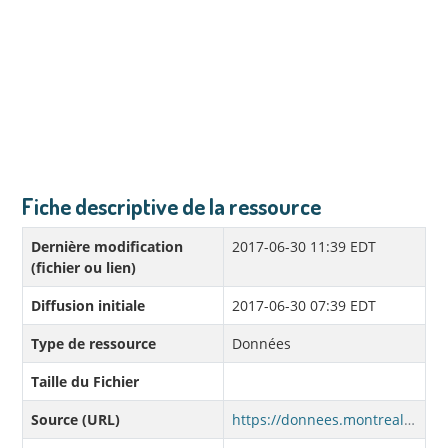
Fiche descriptive de la ressource
Dernière modification
2017-06-30 11:39 EDT
(fichier ou lien)
Diffusion initiale
2017-06-30 07:39 EDT
Type de ressource
Données
Taille du Fichier
Source (URL)
https://donnees.montreal.ca/fr/dataset/d70dd655-5359-43a1-a338-24c45c4cd259/resource/1ab48513-c967-4005-b796-329290d0af59/download/mars-2017.csv