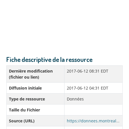
Fiche descriptive de la ressource
Dernière modification
2017-06-12 08:31 EDT
(fichier ou lien)
Diffusion initiale
2017-06-12 04:31 EDT
Type de ressource
Données
Taille du Fichier
Source (URL)
https://donnees.montreal.ca/fr/dataset/d70dd655-5359-43a1-a338-24c45c4cd259/resource/b81a7650-76c6-42d7-bf90-d0fdedce0253/download/fevrier-2017.csv