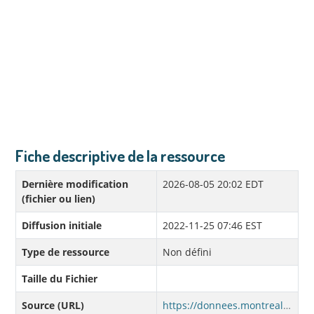
Fiche descriptive de la ressource
Dernière modification
2026-08-05 20:02 EDT
(fichier ou lien)
Diffusion initiale
2022-11-25 07:46 EST
Type de ressource
Non défini
Taille du Fichier
Source (URL)
https://donnees.montreal.ca/dataset/f8d1c621-f784-4380-994c-97c4369bb17f/resource/5802b643-487b-49c7-955e-7d61ad38f1c8/download/reglements-municipaux.csv