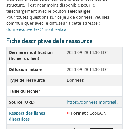
structure. Il est néanmoins disponible pour le
téléchargement avec le bouton
Télécharger
.
Pour toutes questions sur ce jeu de données, veuillez
communiquer avec le diffuseur à cette adresse :
donneesouvertes@montreal.ca
.
Fiche descriptive de la ressource
Dernière modification
2023-09-28 14:30 EDT
(fichier ou lien)
Diffusion initiale
2023-09-28 14:30 EDT
Type de ressource
Données
Taille du Fichier
Source (URL)
https://donnees.montreal.ca/fr/dataset/c747ec13-cb20-4fca-b4b1-a316a13a570a/resource/bc77caec-c5ab-4260-ba22-587730ca4378/download/plantation-priorites-polygones-simplifies.geojson
Respect des lignes
Format :
GeoJSON
directrices