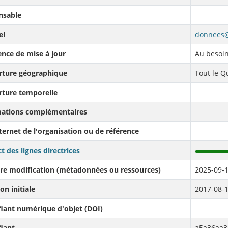
nsable
el
donnees@
nce de mise à jour
Au besoi
rture géographique
Tout le 
rture temporelle
mations complémentaires
nternet de l'organisation ou de référence
t des lignes directrices
re modification (métadonnées ou ressources)
2025-09-1
on initiale
2017-08-1
fiant numérique d'objet (DOI)
fiant
a5a36aa3