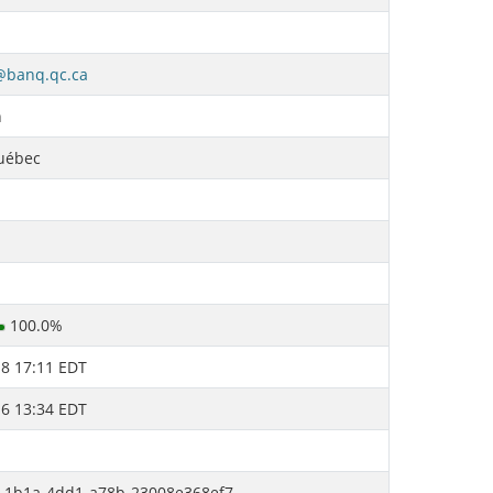
banq.qc.ca
n
Québec
100.0%
8 17:11 EDT
6 13:34 EDT
-1b1a-4dd1-a78b-23008e368ef7