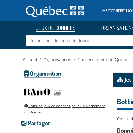
Skip to main content
Passer
au
Partenariat D
contenu
JEUX DE DONNÉES
ORGANISATION
Accueil
Organisations
Gouvernement du Québec
Organisation
Jeu
Botti
Tous les jeux de données pour Gouvernement
du Québec
Ce jeu 
Partager
Donné