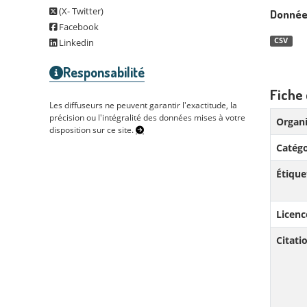
(X- Twitter)
Donnée
Facebook
CSV
Linkedin
Responsabilité
Fiche 
Les diffuseurs ne peuvent garantir l'exactitude, la
précision ou l'intégralité des données mises à votre
Organi
disposition sur ce site.
Catégo
Étique
Licenc
Citat