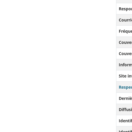
Respo
Courri
Fréque
Couve
Couve
Infor
Site i
Respec
Derniè
Diffusi
Identi
Identi