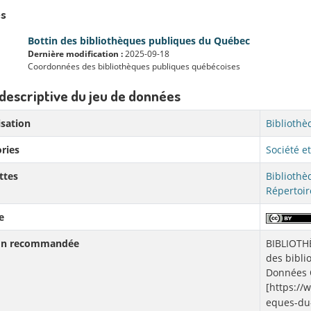
s
Bottin des bibliothèques publiques du Québec
Dernière modification :
2025-09-18
Coordonnées des bibliothèques publiques québécoises
descriptive du jeu de données
sation
Bibliothè
ries
Société et
ttes
Bibliothè
Répertoi
e
ion recommandée
BIBLIOTH
des bibli
Données Q
[https://
eques-du-