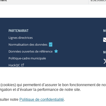
PARTENARIAT
N
Lignes directrices
Normalisation des données
Données ouvertes de référence
N
Politique-cadre municipale
HackQC
ccessibilité
Plan du site
Consignes de sécurité
Politique de con
(cookies) qui permettent d’assurer le bon fonctionnement de not
gation et d’évaluer la performance de notre site.
sulter notre
Politique de confidentialité
.
© Gouvernement du Québec,
2026