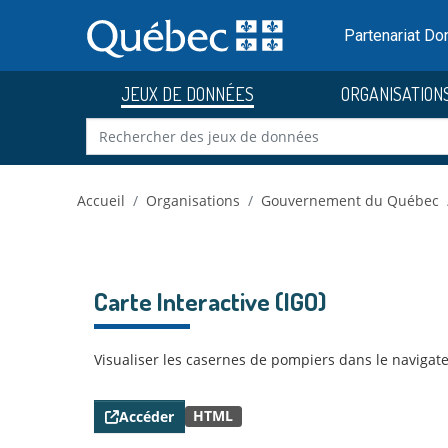
Skip to main content
Passer
au
Partenariat D
contenu
JEUX DE DONNÉES
ORGANISATION
Accueil
Organisations
Gouvernement du Québec
Carte Interactive (IGO)
Visualiser les casernes de pompiers dans le naviga
HTML
Accéder