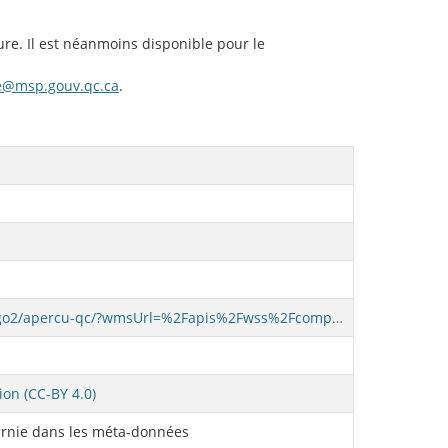
ure. Il est néanmoins disponible pour le
ie@msp.gouv.qc.ca
.
https://geoegl.msp.gouv.qc.ca/igo2/apercu-qc/?wmsUrl=%2Fapis%2Fwss%2Fcomplet.fcgi&layers=MSP_CASERNE_PUBLIC&zoom=9&center=-72.49505,45.72761
ion (CC-BY 4.0)
rnie dans les méta-données