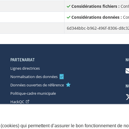
Considérations fichiers :
Conf
Considérations données :
Con
6d344bbc-b962-496f-8306-d8c3
PARTENARIAT
N
Lignes directrices
Normalisation des données
Données ouvertes de référence
N
Politique-cadre municipale
HackQC
ccessibilité
Plan du site
Consignes de sécurité
Politique de con
(cookies) qui permettent d’assurer le bon fonctionnement de not