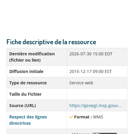
Fiche descriptive de la ressource
Dernière modification
2026-07-30 15:00 EDT
(fichier ou lien)
Diffusion initiale
2015-12-17 09:00 EST
Type de ressource
Service web
Taille du Fichier
Source (URL)
https://geoegl.msp.gouv.qc.ca/apis/wss/complet.fcgi?request=getcapabilities&service=wms&version=1.3.0
Respect des lignes
Format :
WMS
directrices