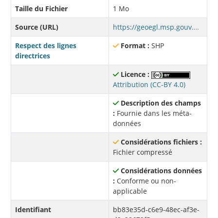
Taille du Fichier
1 Mo
Source (URL)
https://geoegl.msp.gouv.qc.ca/apis/wss/incendie.fcgi?service=wfs&version=1.1.0&request=getfeature&typename=MSP_CASERNE_PUBLIC&outputformat=shp
Respect des lignes
Format :
SHP
directrices
Licence :
Attribution (CC-BY 4.0)
Description des champs
:
Fournie dans les méta-
données
Considérations fichiers :
Fichier compressé
Considérations données
:
Conforme ou non-
applicable
Identifiant
bb83e35d-c6e9-48ec-af3e-