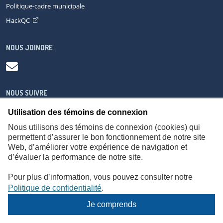
Politique-cadre municipale
HackQC
NOUS JOINDRE
NOUS SUIVRE
Utilisation des témoins de connexion
Nous utilisons des témoins de connexion (cookies) qui
permettent d’assurer le bon fonctionnement de notre site
Web, d’améliorer votre expérience de navigation et
À propos
Accessibilité
Plan du site
Consignes de sécurité
d’évaluer la performance de notre site.
Politique de confidentialité
Pour plus d’information, vous pouvez consulter notre
Politique de confidentialité
.
Je comprends
© Gouvernement du Québec,
2026