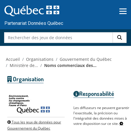
Skip to main content
Passer
au
contenu
Partenariat Données Québec
Accueil
Organisations
Gouvernement du Québec
Ministère de...
Noms commerciaux des...
Organisation
Responsabilité
Les diffuseurs ne peuvent garantir
l'exactitude, la précision ou
l'intégralité des données mises à
Tous les jeux de données pour
votre disposition sur ce site.
Gouvernement du Québec