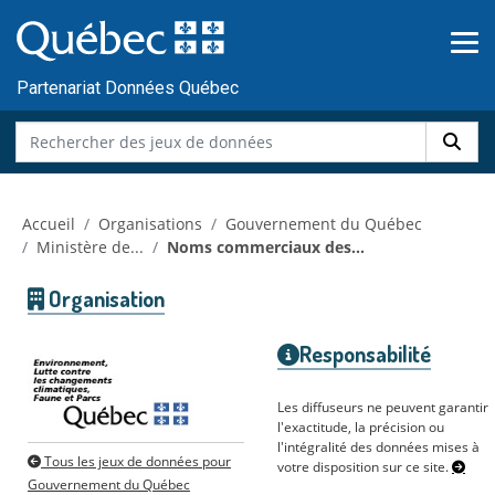
Skip to main content
Passer
au
contenu
Partenariat Données Québec
Accueil
Organisations
Gouvernement du Québec
Ministère de...
Noms commerciaux des...
Organisation
Responsabilité
Les diffuseurs ne peuvent garantir
l'exactitude, la précision ou
l'intégralité des données mises à
Tous les jeux de données pour
votre disposition sur ce site.
Gouvernement du Québec