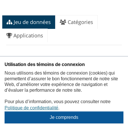
Jeu de données
Catégories
Applications
Noms commerciaux des pesticides
Utilisation des témoins de connexion
librement accessibles au client (classe
Nous utilisons des témoins de connexion (cookies) qui
5)
permettent d’assurer le bon fonctionnement de notre site
Web, d’améliorer votre expérience de navigation et
d’évaluer la performance de notre site.
Les classes de pesticides permettent d’établir les exigences
réglementaires au niveau du risque pour la santé et pour
Pour plus d’information, vous pouvez consulter notre
l’environnement que présentent ces produits. La classe 5
Politique de confidentialité
.
comprend les pesticides qui présentent le moins de risque
pour la santé et l’environnement. Celle-ci regroupe les
Je comprends
pesticides d’usage domestique qui renferment