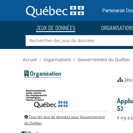
Skip to main content
Passer
au
Partenariat D
contenu
JEUX DE DONNÉES
ORGANISATION
Accueil
Organisations
Gouvernement du Québec
Organisation
Jeu
Appli
5)
Tous les jeux de données pour Gouvernement
Il n'y a
du Québec