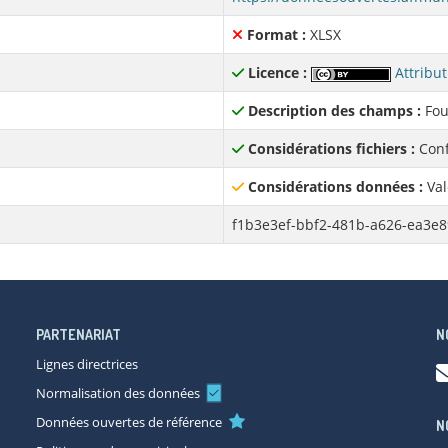
Format :
XLSX
Licence :
Attribut
Description des champs :
Fou
Considérations fichiers :
Conf
Considérations données :
Val
f1b3e3ef-bbf2-481b-a626-ea3e
PARTENARIAT
N
Lignes directrices
Normalisation des données
Données ouvertes de référence
N