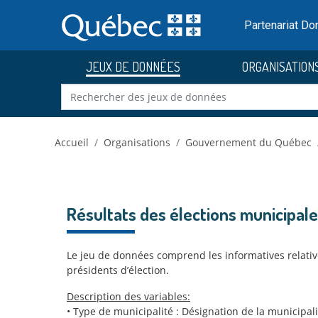
Skip to main content
Passer
au
Partenariat D
contenu
JEUX DE DONNÉES
ORGANISATION
Accueil
Organisations
Gouvernement du Québec
Résultats des élections municipal
Le jeu de données comprend les informatives relative
présidents d’élection.
Description des variables:
• Type de municipalité : Désignation de la municipal