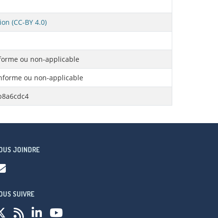
ion (CC-BY 4.0)
orme ou non-applicable
forme ou non-applicable
b8a6cdc4
OUS JOINDRE
OUS SUIVRE