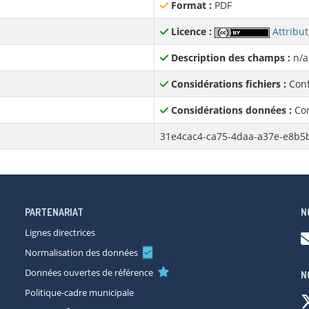
Format :
PDF
Licence :
Attribut
Description des champs :
n/a
Considérations fichiers :
Conf
Considérations données :
Con
31e4cac4-ca75-4daa-a37e-e8b5
PARTENARIAT
N
Lignes directrices
Normalisation des données
Données ouvertes de référence
N
Politique-cadre municipale