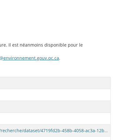
ure. Il est néanmoins disponible pour le
@environnement.gouv.qc.ca
.
https://www.donneesquebec.ca/recherche/dataset/4719fd2b-458b-4058-ac3a-12bed98f50b6/resource/31e4cac4-ca75-4daa-a37e-e8b5b8a6cdc4/download/metadonnees_vae.pdf