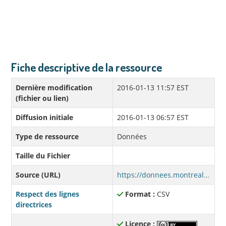
Fiche descriptive de la ressource
Dernière modification
2016-01-13 11:57 EST
(fichier ou lien)
Diffusion initiale
2016-01-13 06:57 EST
Type de ressource
Données
Taille du Fichier
Source (URL)
https://donnees.montreal.ca/dataset/30bafcfe-b63e-4af4-a179-e64ed606a403/resource/2119c8fd-da76-487b-8fc0-e4448d6bd0a3/download/donneesqualo2010.csv
Respect des lignes
Format :
CSV
directrices
Licence :