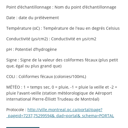
Point d’échantillonnage : Nom du point d’échantillonnage
Date : date du prélèvement
Température (oC) : Température de l'eau en degrés Celsius
Conductivité (µs/cm2) : Conductivité en µs/cm2
pH : Potentiel d’hydrogène
Signe : Signe de la valeur des coliformes fécaux (plus petit
que, égal ou plus grand que)
COLI : Coliformes fécaux (colonies/100mL)
MÉTÉO : 1 = temps sec, 0 = pluie, -1 = pluie la veille et -2 =
pluie l'avant-veille (station météorologique de Aéroport
international Pierre-Élliott Trudeau de Montréal)
Protocole :
http://ville.montreal.qc.ca/portal/page?
_pageid=7237,75299594&_dad=portal&_schema=PORTAL