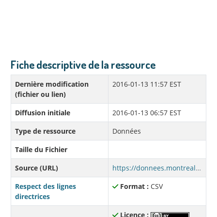
Fiche descriptive de la ressource
Dernière modification
2016-01-13 11:57 EST
(fichier ou lien)
Diffusion initiale
2016-01-13 06:57 EST
Type de ressource
Données
Taille du Fichier
Source (URL)
https://donnees.montreal.ca/dataset/30bafcfe-b63e-4af4-a179-e64ed606a403/resource/d0f47b49-da79-4244-b6a1-9e4080a046ec/download/donneesqualo2009.csv
Respect des lignes
Format :
CSV
directrices
Licence :