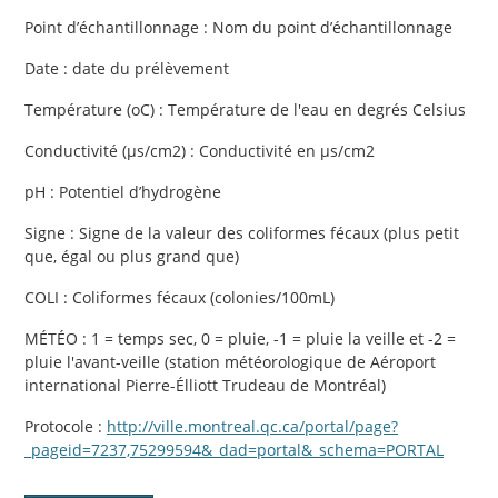
Point d’échantillonnage : Nom du point d’échantillonnage
Date : date du prélèvement
Température (oC) : Température de l'eau en degrés Celsius
Conductivité (µs/cm2) : Conductivité en µs/cm2
pH : Potentiel d’hydrogène
Signe : Signe de la valeur des coliformes fécaux (plus petit
que, égal ou plus grand que)
COLI : Coliformes fécaux (colonies/100mL)
MÉTÉO : 1 = temps sec, 0 = pluie, -1 = pluie la veille et -2 =
pluie l'avant-veille (station météorologique de Aéroport
international Pierre-Élliott Trudeau de Montréal)
Protocole :
http://ville.montreal.qc.ca/portal/page?
_pageid=7237,75299594&_dad=portal&_schema=PORTAL