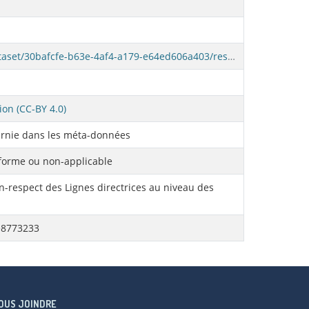
https://donnees.montreal.ca/dataset/30bafcfe-b63e-4af4-a179-e64ed606a403/resource/48bc4a01-d21e-44cc-974a-58dfe8773233/download/donneesqualo2011.csv
ion (CC-BY 4.0)
rnie dans les méta-données
orme ou non-applicable
-respect des Lignes directrices au niveau des
e8773233
OUS JOINDRE