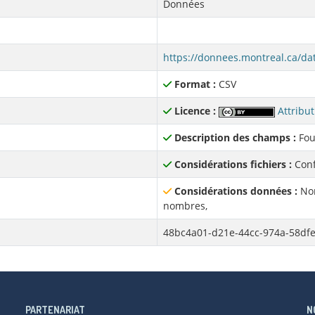
Données
Format :
CSV
Licence :
Attribut
Description des champs :
Fou
Considérations fichiers :
Conf
Considérations données :
Non
nombres,
48bc4a01-d21e-44cc-974a-58df
PARTENARIAT
N