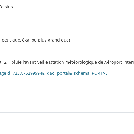
Celsius
s petit que, égal ou plus grand que)
 et -2 = pluie l'avant-veille (station météorologique de Aéroport inte
e?_pageid=7237,75299594&_dad=portal&_schema=PORTAL