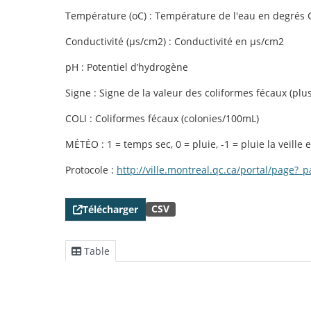
Température (oC) : Température de l'eau en degrés 
Conductivité (µs/cm2) : Conductivité en µs/cm2
pH : Potentiel d’hydrogène
Signe : Signe de la valeur des coliformes fécaux (plu
COLI : Coliformes fécaux (colonies/100mL)
MÉTÉO : 1 = temps sec, 0 = pluie, -1 = pluie la veille
Protocole :
http://ville.montreal.qc.ca/portal/pag
CSV
Télécharger
Table