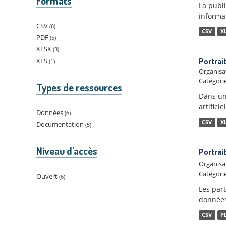
Formats
La publ
informat
CSV
6
CSV
X
PDF
5
XLSX
3
XLS
Portrai
1
Organisa
Catégorie
Types de ressources
Dans un
artifici
Données
6
CSV
X
Documentation
5
Niveau d'accès
Portrai
Organisa
Catégorie
Ouvert
6
Les par
données 
CSV
P