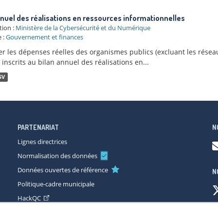
nnuel des réalisations en ressources informationnelles
tion :
Ministère de la Cybersécurité et du Numérique
 :
Gouvernement et finances
r les dépenses réelles des organismes publics (excluant les réseau
 inscrits au bilan annuel des réalisations en...
SV
PARTENARIAT
N
Lignes directrices
Normalisation des données
Données ouvertes de référence
N
Politique-cadre municipale
HackQC