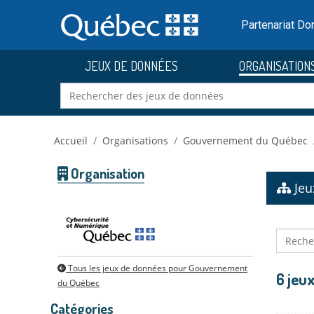
Skip to main content
Passer
au
Partenariat D
contenu
JEUX DE DONNÉES
ORGANISATION
Accueil
Organisations
Gouvernement du Québec
Organisation
Jeu
Tous les jeux de données pour Gouvernement
6 jeu
du Québec
Catégories