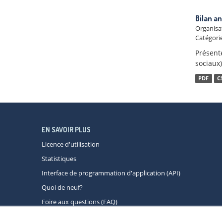
Bilan a
Organisa
Catégorie
Présente
sociaux)
PDF
C
EN SAVOIR PLUS
Licence d'utilisation
Statistiques
Interface de programmation d'application (API)
Quoi de neuf?
Foire aux questions (FAQ)