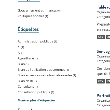
Tableau
Gouvernement et finances
6
Organisa
Politiques sociales
1
Catégorie
Présent
Étiquettes
en ress
CSV
X
Administration publique
1
ai
1
Sondage
AI
1
Organisa
Algorithme
1
Catégorie
Bilan
1
Ces donn
Bilan de l utilisation des sommes
1
que de 
Bilan en ressources informationnelles
1
Bilan en RI
1
CSV
P
Consultant
1
Consultation publique
1
Portrai
Montrer plus d'étiquettes
Organisa
Catégorie