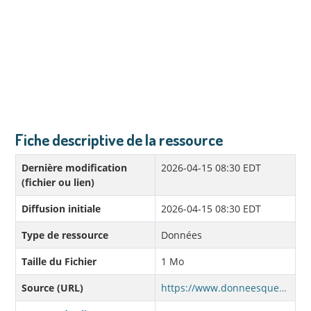
Fiche descriptive de la ressource
Dernière modification
2026-04-15 08:30 EDT
(fichier ou lien)
Diffusion initiale
2026-04-15 08:30 EDT
Type de ressource
Données
Taille du Fichier
1 Mo
Source (URL)
https://www.donneesquebec.ca/recherche/dataset/cab8ee40-9b99-40e7-865c-044df4a9fb5c/resource/39015c1e-88b1-4ce0-b424-18b850125283/download/oe-adultes-202602.csv