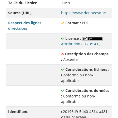
Taille du Fichier
1 Mo
Source (URL)
https://www.donneesquebec.ca/recherche/dataset/cab8ee40-9b99-40e7-865c-044df4a9fb5c/resource/c20196d9-5d40-4814-a481-c3280b1acaaa/download/lexique-as.pdf
Respect des lignes
Format :
PDF
directrices
Licence :
Attribution (CC-BY 4.0)
Description des champs
:
Absente
Considérations fichiers :
Conforme ou non-
applicable
Considérations données
:
Conforme ou non-
applicable
Identifiant
c20196d9-5d40-4814-a481-
c3280b1acaaa