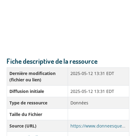
Fiche descriptive de la ressource
Dernière modification
2025-05-12 13:31 EDT
(fichier ou lien)
Diffusion initiale
2025-05-12 13:31 EDT
Type de ressource
Données
Taille du Fichier
Source (URL)
https://www.donneesquebec.ca/recherche/dataset/cab8ee40-9b99-40e7-865c-044df4a9fb5c/resource/7273afa9-fff2-4aae-8479-ee60d6a0ed82/download/oe-adultes-202503.csv