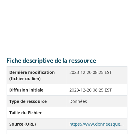
Fiche descriptive de la ressource
Dernière modification
2023-12-20 08:25 EST
(fichier ou lien)
Diffusion initiale
2023-12-20 08:25 EST
Type de ressource
Données
Taille du Fichier
Source (URL)
https://www.donneesquebec.ca/recherche/dataset/cab8ee40-9b99-40e7-865c-044df4a9fb5c/resource/9b39212b-f94d-4412-8d68-1c122fdd73b1/download/oe-adultes-202308.csv