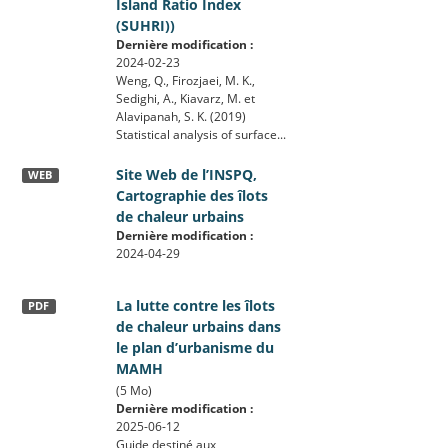
Island Ratio Index
(SUHRI))
Dernière modification :
2024-02-23
Weng, Q., Firozjaei, M. K.,
Sedighi, A., Kiavarz, M. et
Alavipanah, S. K. (2019)
Statistical analysis of surface...
Site Web de l’INSPQ,
WEB
Cartographie des îlots
de chaleur urbains
Dernière modification :
2024-04-29
La lutte contre les îlots
PDF
de chaleur urbains dans
le plan d’urbanisme du
MAMH
(5 Mo)
Dernière modification :
2025-06-12
Guide destiné aux