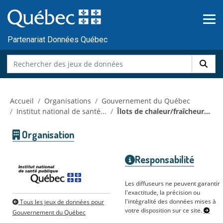
Skip to main content
Passer
au
contenu
Partenariat Données Québec
Accueil
Organisations
Gouvernement du Québec
Institut national de santé...
Îlots de chaleur/fraîcheur...
Organisation
Responsabilité
Les diffuseurs ne peuvent garantir
l'exactitude, la précision ou
l'intégralité des données mises à
Tous les jeux de données pour
votre disposition sur ce site.
Gouvernement du Québec