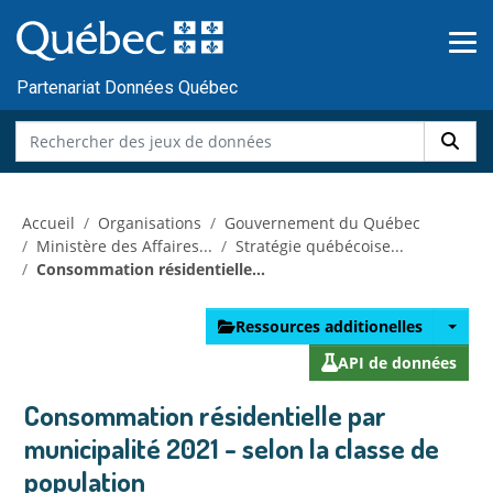
Skip to main content
Passer
au
contenu
Partenariat Données Québec
Accueil
Organisations
Gouvernement du Québec
Ministère des Affaires...
Stratégie québécoise...
Consommation résidentielle...
Ressources additionelles
API de données
Consommation résidentielle par
municipalité 2021 - selon la classe de
population