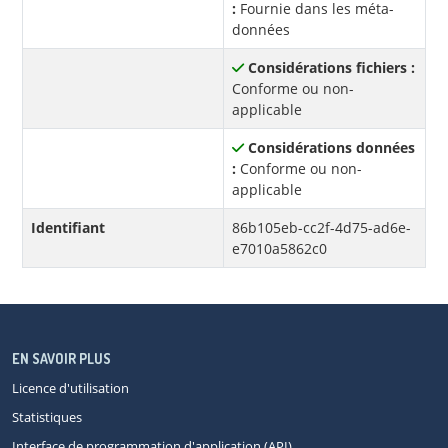
:
Fournie dans les méta-
données
Considérations fichiers :
Conforme ou non-
applicable
Considérations données
:
Conforme ou non-
applicable
Identifiant
86b105eb-cc2f-4d75-ad6e-
e7010a5862c0
EN SAVOIR PLUS
Licence d'utilisation
Statistiques
Interface de programmation d'application (API)