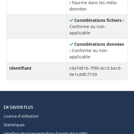
:
Fournie dans les méta-
données
Considérations fichiers :
Conforme ou non-
applicable
Considérations données
:
Conforme ou non-
applicable
Identifiant
c9a7481b-7f90-4cc3-bec9-
0e1cd4fc7159
EN SAVOIR PLUS
Licence d'utilisation
Statistiques
Interface de programmation d'application (API)