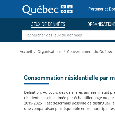
Skip to main content
Passer
au
Partenariat D
contenu
JEUX DE DONNÉES
ORGANISATION
Accueil
Organisations
Gouvernement du Québec
Consommation résidentielle par mun
Définition: Au cours des dernières années, il étai
résidentiels soit estimée par échantillonnage ou par 
2019-2025, il est désormais possible de distinguer 
une comparaison plus équitable entre municipalités