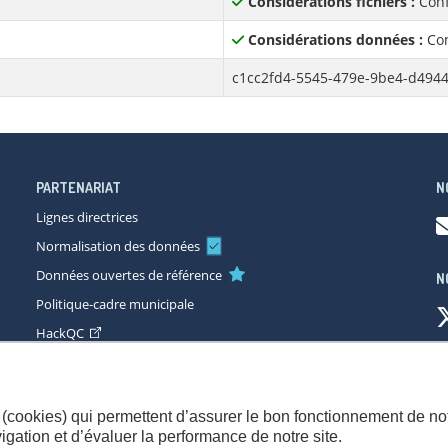
Considérations fichiers :
Conf
Considérations données :
Con
c1cc2fd4-5545-479e-9be4-d494
PARTENARIAT
N
Lignes directrices
Normalisation des données
Données ouvertes de référence
N
Politique-cadre municipale
HackQC
ccessibilité
Plan du site
Consignes de sécurité
Politique de con
(cookies) qui permettent d’assurer le bon fonctionnement de not
gation et d’évaluer la performance de notre site.