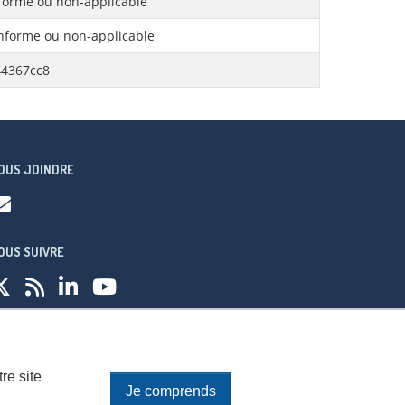
orme ou non-applicable
forme ou non-applicable
44367cc8
OUS JOINDRE
OUS SUIVRE
fidentialité
re site
Je comprends