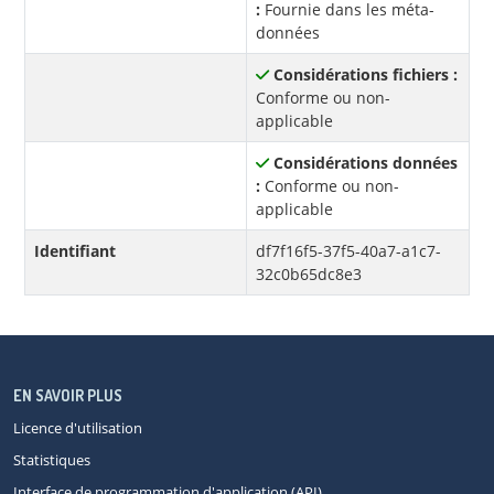
:
Fournie dans les méta-
données
Considérations fichiers :
Conforme ou non-
applicable
Considérations données
:
Conforme ou non-
applicable
Identifiant
df7f16f5-37f5-40a7-a1c7-
32c0b65dc8e3
EN SAVOIR PLUS
Licence d'utilisation
Statistiques
Interface de programmation d'application (API)