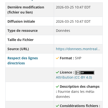
Dernière modification
2026-03-25 10:47 EDT
(fichier ou lien)
Diffusion initiale
2026-03-25 10:47 EDT
Type de ressource
Données
Taille du Fichier
Source (URL)
https://donnees.montreal.ca/fr/dataset/25229b69-4d29-4ef7-a3b5-38e571c19cbc/resource/40939e5d-3ee3-4822-8800-4f2ec1e175f0/download/krk_imm_adopte_pre1940_s.zip
Respect des lignes
Format :
SHP
directrices
Licence :
Attribution (CC-BY 4.0)
Description des champs
:
Fournie dans les méta-
données
Considérations fichiers :