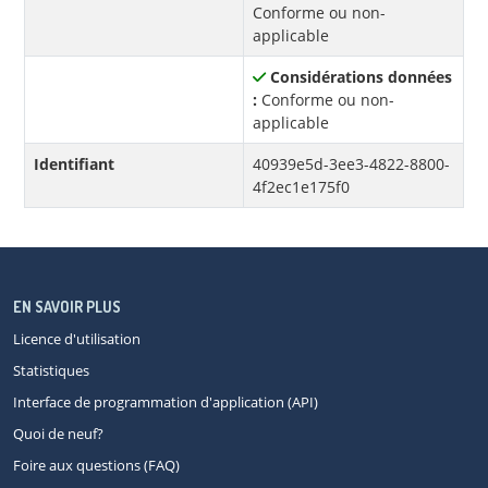
Conforme ou non-
applicable
Considérations données
:
Conforme ou non-
applicable
Identifiant
40939e5d-3ee3-4822-8800-
4f2ec1e175f0
EN SAVOIR PLUS
Licence d'utilisation
Statistiques
Interface de programmation d'application (API)
Quoi de neuf?
Foire aux questions (FAQ)