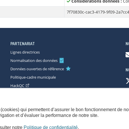
Considérations données :
Con
7f70830c-cac3-4179-9f09-2a7cc
PARTENARIAT
N
Lignes directrices
Normalisation des données
Données ouvertes de référence
N
Politique-cadre municipale
HackQC
ccessibilité
Plan du site
Consignes de sécurité
Politique de con
(cookies) qui permettent d’assurer le bon fonctionnement de not
gation et d’évaluer la performance de notre site.
sulter notre
Politique de confidentialité
.