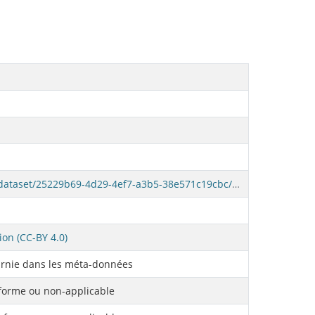
https://donnees.montreal.ca/fr/dataset/25229b69-4d29-4ef7-a3b5-38e571c19cbc/resource/7f70830c-cac3-4179-9f09-2a7cc4d422d1/download/lac_imm_adopte_pre1940_s.geojson
ion (CC-BY 4.0)
rnie dans les méta-données
orme ou non-applicable