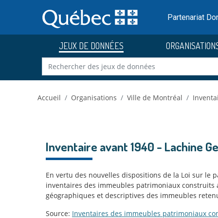
Skip to main content
Passer
au
Partenariat D
contenu
JEUX DE DONNÉES
ORGANISATION
Accueil
Organisations
Ville de Montréal
Inventa
Inventaire avant 1940 - Lachine 
En vertu des nouvelles dispositions de la Loi sur le p
inventaires des immeubles patrimoniaux construits a
géographiques et descriptives des immeubles retenu
Source:
Inventaires des immeubles patrimoniaux con