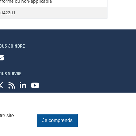
forme ou non-applicable
4d422d1
OUS JOINDRE
OUS SUIVRE
fidentialité
re site
Je comprends